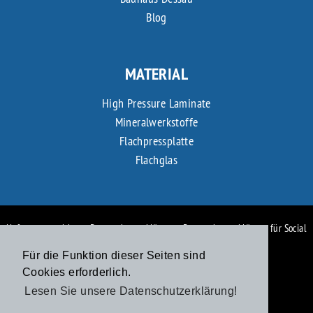
Blog
MATERIAL
High Pressure Laminate
Mineralwerkstoffe
Flachpressplatte
Flachglas
Haftungsausschluss
-
Datenschutzerklärung
-
Datenschutzerklärung für Social
Media Profile
-
Impressum
Für die Funktion dieser Seiten sind
Cookies erforderlich.
Lesen Sie unsere Datenschutzerklärung!